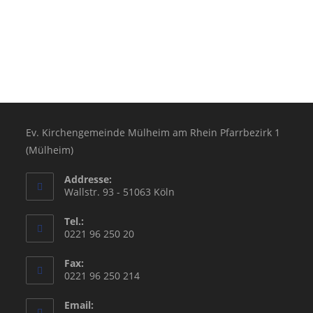
Ev. Kirchengemeinde Mülheim am Rhein Pfarrbezirk 1
(Mülheim)
Addresse:
Wallstr. 93 - 51063 Köln
Tel.:
0221 96 250 20
Fax:
0221 96 250 214
Email: