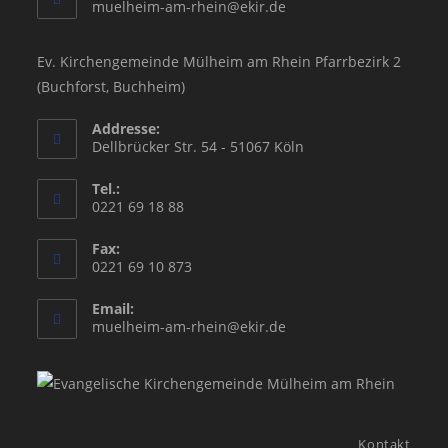
Opens
muelheim-am-rhein@ekir.de
in
your
application
Ev. Kirchengemeinde Mülheim am Rhein Pfarrbezirk 2
(Buchforst, Buchheim)
Addresse:
Dellbrücker Str. 54 - 51067 Köln
Tel.:
0221 69 18 88
Fax:
0221 69 10 873
Email:
Opens
muelheim-am-rhein@ekir.de
in
your
application
Kontakt