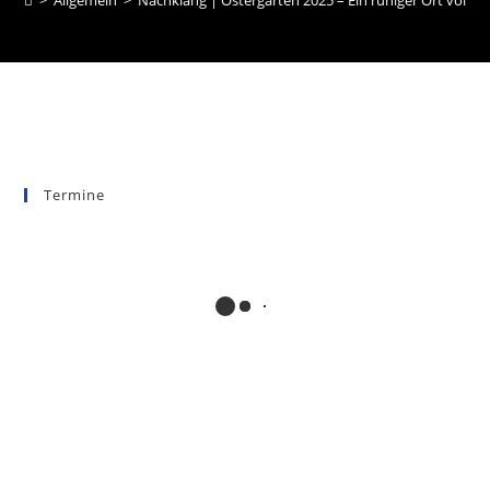
>
Allgemein
>
Nachklang | Ostergarten 2025 – Ein ruhiger Ort voller
Termine