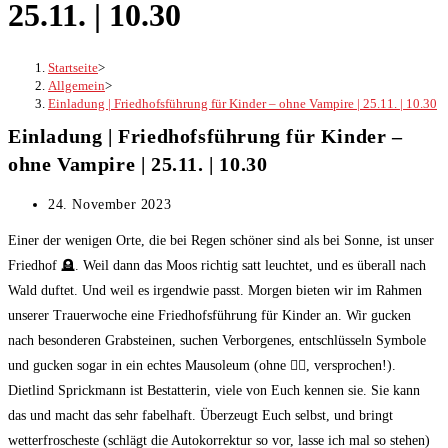
25.11. | 10.30
Startseite
>
Allgemein
>
Einladung | Friedhofsführung für Kinder – ohne Vampire | 25.11. | 10.30
Einladung | Friedhofsführung für Kinder –
ohne Vampire | 25.11. | 10.30
Beitrag
24. November 2023
veröffentlicht:
Einer der wenigen Orte, die bei Regen schöner sind als bei Sonne, ist unser
Friedhof 🪦. Weil dann das Moos richtig satt leuchtet, und es überall nach
Wald duftet. Und weil es irgendwie passt. Morgen bieten wir im Rahmen
unserer Trauerwoche eine Friedhofsführung für Kinder an. Wir gucken
nach besonderen Grabsteinen, suchen Verborgenes, entschlüsseln Symbole
und gucken sogar in ein echtes Mausoleum (ohne 🧛‍♀️, versprochen!).
Dietlind Sprickmann ist Bestatterin, viele von Euch kennen sie. Sie kann
das und macht das sehr fabelhaft. Überzeugt Euch selbst, und bringt
wetterfroscheste (schlägt die Autokorrektur so vor, lasse ich mal so stehen)