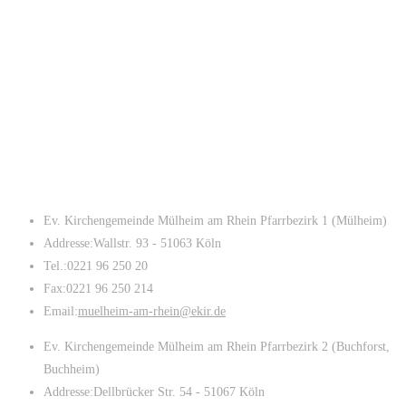
Ev. Kirchengemeinde Mülheim am Rhein Pfarrbezirk 1 (Mülheim)
Addresse:
Wallstr. 93 - 51063 Köln
Tel.:
0221 96 250 20
Fax:
0221 96 250 214
Opens
Email:
muelheim-am-rhein@ekir.de
in
Ev. Kirchengemeinde Mülheim am Rhein Pfarrbezirk 2 (Buchforst,
your
Buchheim)
application
Addresse:
Dellbrücker Str. 54 - 51067 Köln