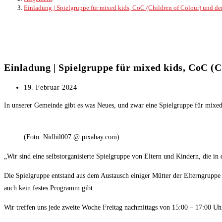
Einladung | Spielgruppe für mixed kids, CoC (Children of Colour) und de
Einladung | Spielgruppe für mixed kids, CoC (
Beitrag
19. Februar 2024
veröffentlicht:
In unserer Gemeinde gibt es was Neues, und zwar eine Spielgruppe für mixed
(Foto: Nidhil007 @ pixabay.com)
„Wir sind eine selbstorganisierte Spielgruppe von Eltern und Kindern, die i
Die Spielgruppe entstand aus dem Austausch einiger Mütter der Elterngruppe A
auch kein festes Programm gibt.
Wir treffen uns jede zweite Woche Freitag nachmittags von 15:00 – 17:00 U