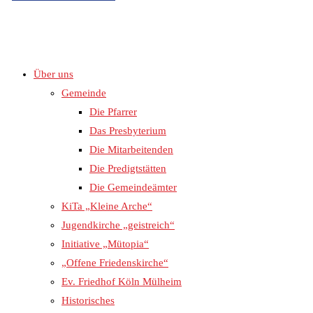
Über uns
UMSCHALTEN
Gemeinde
Die Pfarrer
Das Presbyterium
Die Mitarbeitenden
Die Predigtstätten
Die Gemeindeämter
KiTa „Kleine Arche“
Jugendkirche „geistreich“
Initiative „Mütopia“
„Offene Friedenskirche“
Ev. Friedhof Köln Mülheim
Historisches