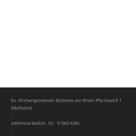
Ev. Kirchengemeinde Mülheim am Rhein Pfarrbezirk 1
(Mülheim)
Addresse:
Wallstr. 93 - 51063 Köln