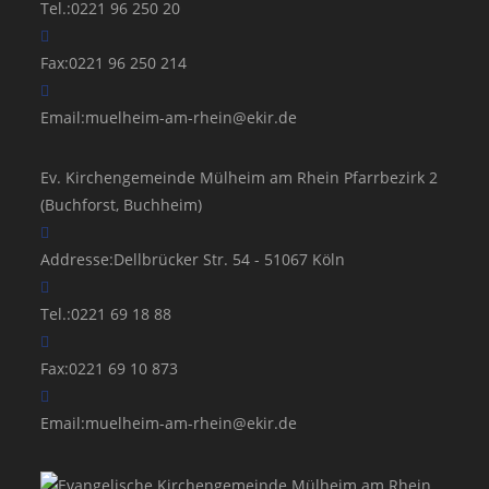
Tel.:
0221 96 250 20
Fax:
0221 96 250 214
Opens
Email:
muelheim-am-rhein@ekir.de
in
your
Ev. Kirchengemeinde Mülheim am Rhein Pfarrbezirk 2
application
(Buchforst, Buchheim)
Addresse:
Dellbrücker Str. 54 - 51067 Köln
Tel.:
0221 69 18 88
Fax:
0221 69 10 873
Opens
Email:
muelheim-am-rhein@ekir.de
in
your