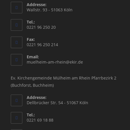
Addresse:
Wallstr. 93 - 51063 Köln
Tel.:
0221 96 250 20
Fax:
0221 96 250 214
Email:
Opens
muelheim-am-rhein@ekir.de
in
your
application
Ev. Kirchengemeinde Mülheim am Rhein Pfarrbezirk 2
(Buchforst, Buchheim)
Addresse:
Dellbrücker Str. 54 - 51067 Köln
Tel.:
0221 69 18 88