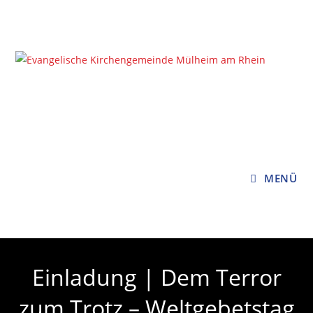
Zum
Inhalt
springen
MENÜ
Einladung | Dem Terror
zum Trotz – Weltgebetstag