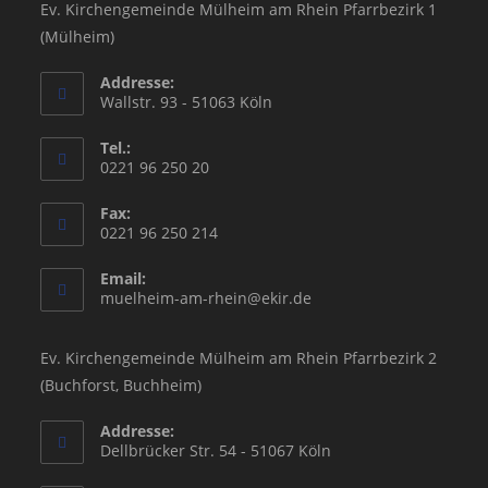
Ev. Kirchengemeinde Mülheim am Rhein Pfarrbezirk 1
(Mülheim)
Addresse:
Wallstr. 93 - 51063 Köln
Tel.:
0221 96 250 20
Fax:
0221 96 250 214
Email:
Opens
muelheim-am-rhein@ekir.de
in
your
application
Ev. Kirchengemeinde Mülheim am Rhein Pfarrbezirk 2
(Buchforst, Buchheim)
Addresse:
Dellbrücker Str. 54 - 51067 Köln