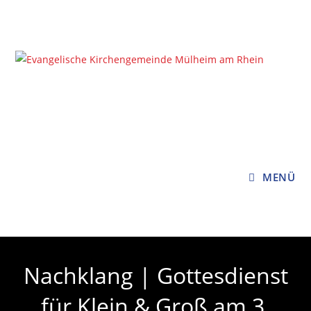
Zum
Inhalt
springen
MENÜ
Nachklang | Gottesdienst
für Klein & Groß am 3.