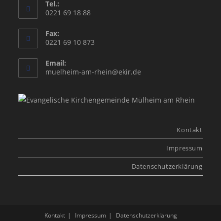
Tel.:
0221 69 18 88
Fax:
0221 69 10 873
Email:
Opens
muelheim-am-rhein@ekir.de
in
your
application
Kontakt
Impressum
Datenschutzerklärung
Kontakt
Impressum
Datenschutzerklärung