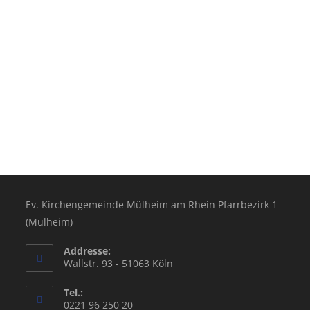
Ev. Kirchengemeinde Mülheim am Rhein Pfarrbezirk 1
(Mülheim)
Addresse:
Wallstr. 93 - 51063 Köln
Tel.:
0221 96 250 20