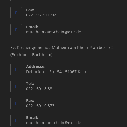
Fax:
0221 96 250 214
Email:
Opens
muelheim-am-rhein@ekir.de
in
your
application
Ev. Kirchengemeinde Mülheim am Rhein Pfarrbezirk 2
(Buchforst, Buchheim)
Addresse:
Dellbrücker Str. 54 - 51067 Köln
Tel.:
0221 69 18 88
Fax:
0221 69 10 873
Email:
Opens
muelheim-am-rhein@ekir.de