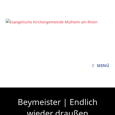
Zum
Inhalt
springen
MENÜ
Beymeister | Endlich
wieder draußen