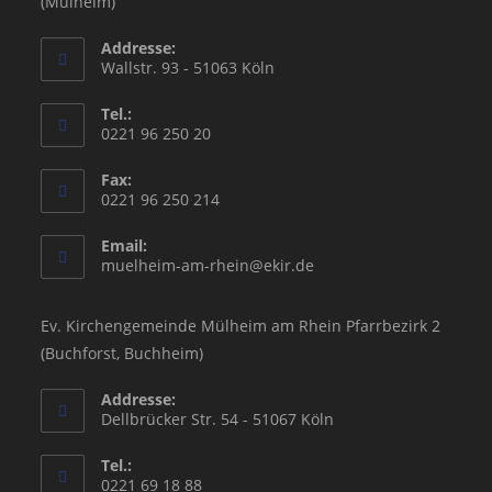
(Mülheim)
Addresse:
Wallstr. 93 - 51063 Köln
Tel.:
0221 96 250 20
Fax:
0221 96 250 214
Email:
Opens
muelheim-am-rhein@ekir.de
in
your
application
Ev. Kirchengemeinde Mülheim am Rhein Pfarrbezirk 2
(Buchforst, Buchheim)
Addresse:
Dellbrücker Str. 54 - 51067 Köln
Tel.:
0221 69 18 88