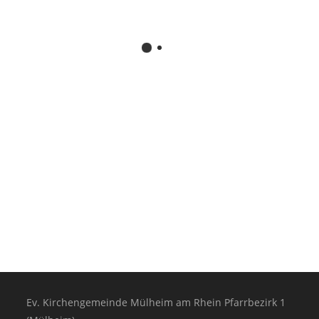
Ev. Kirchengemeinde Mülheim am Rhein Pfarrbezirk 1